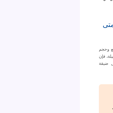
متى
قع وحجم
ك قطع أثاث ثقيلة، فإن
خل ضيقة