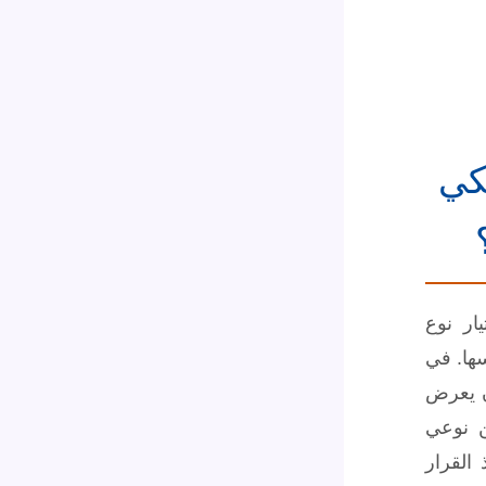
كي
ار نوع
سها. في
ن يعرض
ن نوعي
 القرار