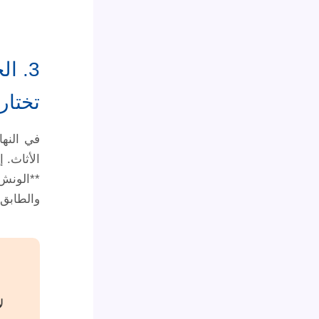
3. ا
تختار
في النها
**الونش 
والطابق أقل من 8، فالونش الك
ل