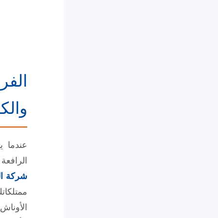
الفر
والك
عندما ي
الرافعة 
شركة ال
ممتلكات
الأوناش 