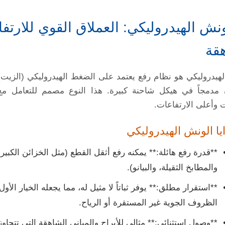
لونش الهيدروليكي: العملاق القوي للارتف
قة
هيدروليكي هو نظام رفع يعتمد على الضغط الهيدروليكي (الزيت)
 مدمجاً في هيكل شاحنة كبيرة. هذا النوع مصمم للتعامل م
 وأعلى الارتفاعات.
ا الونش الهيدروليكي
**قدرة رفع هائلة:** يمكنه رفع أثقل القطع (مثل الخزائن الكبيرة
والمطابخ الثقيلة، والبيانو).
**استقرار مطلق:** يوفر ثباتاً لا مثيل له، مما يجعله الخيار الأو
الظروف الجوية غير المستقرة أو الرياح.
**وصول استثنائي:** مثالي للأبراج والمباني الشاهقة التي تتجاوز