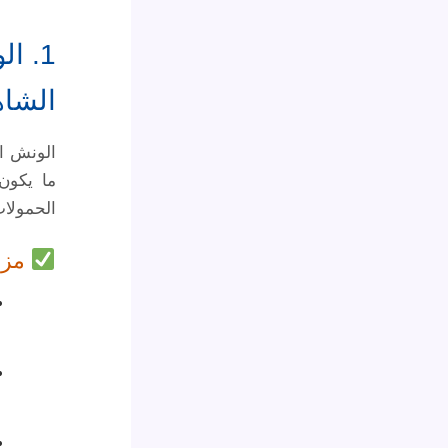
1. ا
الشاه
الونش ال
ما يكون
الحمولات
مزاي