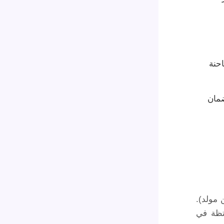
حنة
ضمان
 مولد).
كتظة في