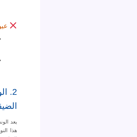
عيو
2. ا
الضيق
يعد الون
هذا النو