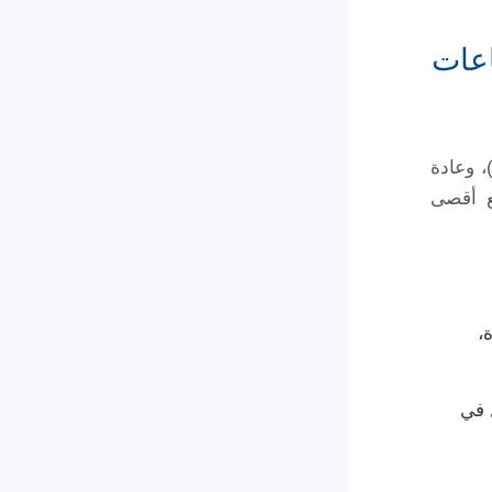
اعات
، وعادة
ع أقصى
،
ل في