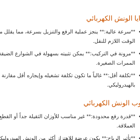
ا الونش الكهربائي
**سرعة عالية:** ينجز عملية الرفع والتنزيل بسرعة، مما يقلل م
الوقت اللازم للنقل.
**مرونة في التركيب:** يمكن تثبيته بسهولة في الشوارع الضيقة
الممرات الصغيرة.
**تكلفة أقل:** غالباً ما تكون تكلفة تشغيله وإيجاره أقل مقارنة
بالهيدروليكي.
ب الونش الكهربائي
**قدرة رفع محدودة:** غير مناسب للأوزان الثقيلة جداً أو القطع
العملاقة.
**تأثير الرياح:** يكون عرضة للاهتزاز أكثر من الونش الهيدرولي